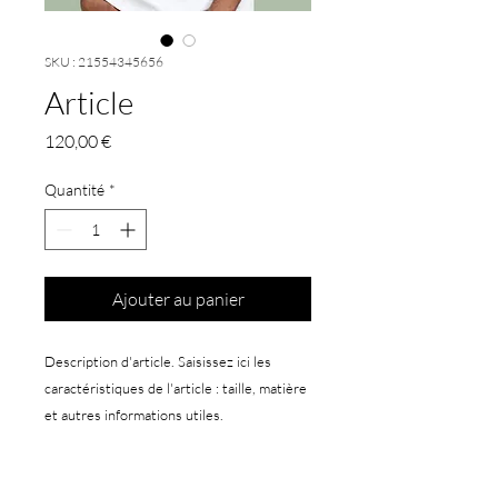
SKU : 21554345656
Article
Prix
120,00 €
Quantité
*
Ajouter au panier
Description d'article. Saisissez ici les 
caractéristiques de l'article : taille, matière 
et autres informations utiles.
DÉTAILS D'ARTICLE