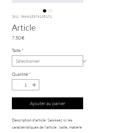
SKU : 366615376135191
Article
Prix
7,50 €
Taille
*
Quantité
*
Ajouter au panier
Description d'article. Saisissez ici les 
caractéristiques de l'article : taille, matière 